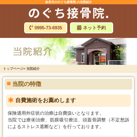
姶良市ののぐち接骨院.の当院紹介
0995-73-6935
ネット予約
トップページ
>
当院紹介
当院の特徴
自費施術をお薦めします
保険適用外症状の治療は自費扱いとなります。
当院では療術治療、筋膜吸引療法、頭蓋骨調整（不定愁訴
によるストレス遮断など）を行っております。